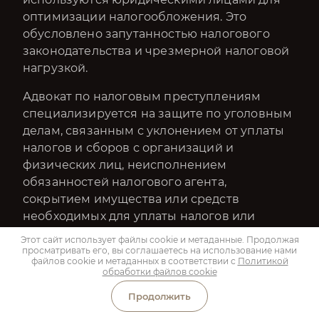
оптимизации налогообложения. Это
обусловлено запутанностью налогового
законодательства и чрезмерной налоговой
нагрузкой.
Адвокат по налоговым преступлениям
специализируется на защите по уголовным
делам, связанным с уклонением от уплаты
налогов и сборов с организаций и
физических лиц, неисполнением
обязанностей налогового агента,
сокрытием имущества или средств
необходимых для уплаты налогов или
сборов.
Этот сайт использует файлы cookie и метаданные. Продолжая
Участие адвоката позволит добиться самого
просматривать его, вы соглашаетесь на использование нами
файлов cookie и метаданных в соответствии с
Политикой
главного — соблюдения законных прав
обработки файлов cookie
подзащитного. Этого иногда бывает
Продолжить
достаточно для успешного завершения
уголовного дела.